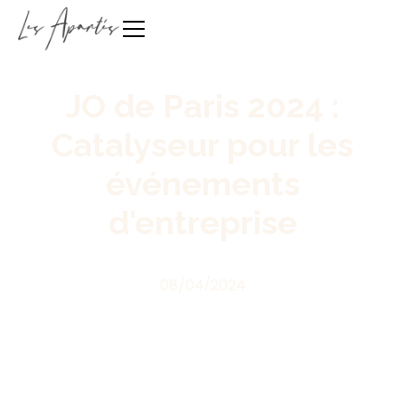
JO de Paris 2024 :
Catalyseur pour les
événements
d'entreprise
08
/
04
/
2024