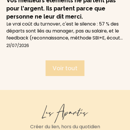
Vos meilleurs éléments ne partent pas
pour l'argent. Ils partent parce que
personne ne leur dit merci.
Le vrai coût du turnover, c'est le silence : 57 % des
départs sont liés au manager, pas au salaire, et le
feedback (reconnaissance, méthode SBI+E, écoute
active) reste le levier de rétention le moins cher et
21
/
07
/
2026
le plus négligé. L'article explique comment le
mettre en place — et pourquoi un atelier dédié,
hors du bureau, fonctionne mieux qu'un feedback
Voir tout
bâclé entre deux réunions.
Créer du lien, hors du quotidien