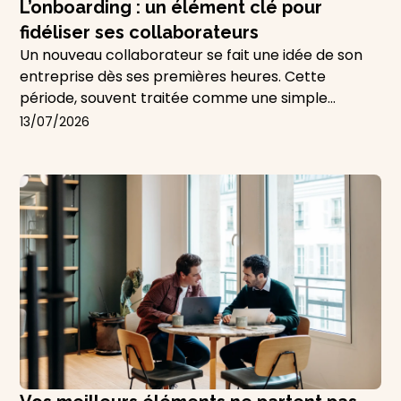
L’onboarding : un élément clé pour
fidéliser ses collaborateurs
Un nouveau collaborateur se fait une idée de son
entreprise dès ses premières heures. Cette
période, souvent traitée comme une simple
formalité administrative, est en réalité un moment
13
/
07
/
2026
stratégique : c'est elle qui pose les bases de
l'engagement du collaborateur sur le long terme.