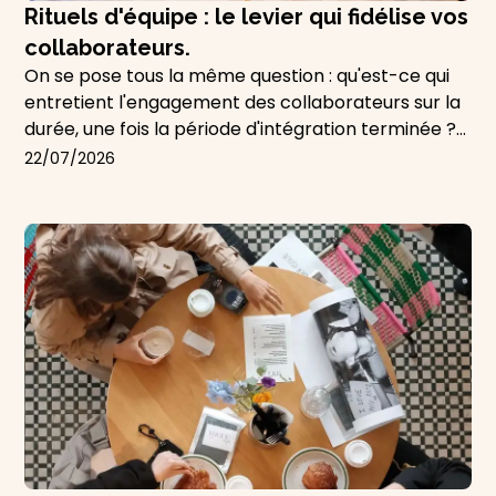
Rituels d'équipe : le levier qui fidélise vos
collaborateurs.
On se pose tous la même question : qu'est-ce qui
entretient l'engagement des collaborateurs sur la
durée, une fois la période d'intégration terminée ?
L'onboarding favorise la bonne intégration, les
22
/
07
/
2026
moments de feedback permettent de faire le
point — mais entre ces deux moments, quel est le
fil qui maintient l'attachement des équipes
semaine après semaine ?