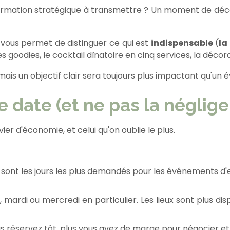
ormation stratégique à transmettre ? Un moment de déc
 vous permet de distinguer ce qui est
indispensable
(
la
es goodies, le cocktail dînatoire en cinq services, la déco
s un objectif clair sera toujours plus impactant qu'un é
e date (et ne pas la néglige
vier d'économie, et celui qu'on oublie le plus.
 sont les jours les plus demandés pour les événements d'en
, mardi ou mercredi en particulier. Les lieux sont plus dis
s réservez tôt, plus vous avez de marge pour négocier e