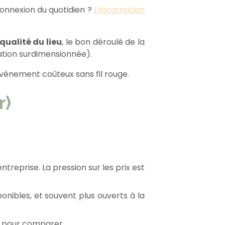
onnexion du quotidien ?
L’incarnation
 qualité du lieu
, le bon déroulé de la
ration surdimensionnée).
vénement coûteux sans fil rouge.
r)
treprise. La pression sur les prix est
ponibles, et souvent plus ouverts à la
t pour comparer.