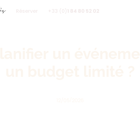
Réserver
+33 (0)
1 84 80 52 02
anifier un événeme
un budget limité ?
12
/
05
/
2026